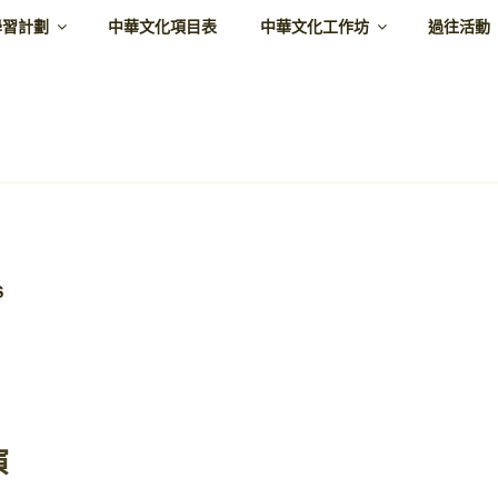
學習計劃
中華文化項目表
中華文化工作坊
過往活動
世界文化日
文化智商是重要的溝通元素
S
演